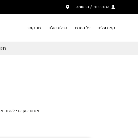
בחזרה למעלה
Skip to Content
התחברות
/
הרשמה
קצת עלינו
על המוצר
הבלוג שלנו
צור קשר
חנות PAZZU פ
אנחנו כאן כדי לעזור. 