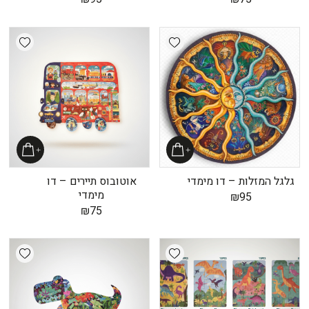
shlist
Add wishlist
גלגל המזלות – דו מימדי
אוטובוס תיירים – דו
מימדי
₪
95
₪
75
shlist
Add wishlist