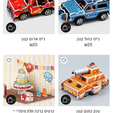
ג׳יפ כחול קטן
ג׳יפ אדום קטן
₪
25
₪
25
shlist
Add wishlist
טנק כתום קטן
כרטיס ברכה תלת מימדי –