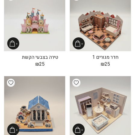
חדר מגורים 1
טירה בצבעי הקשת
₪
25
₪
25
shlist
Add wishlist