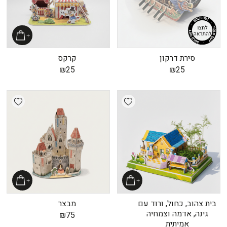
סירת דרקון
קרקס
₪
25
₪
25
shlist
Add wishlist
בית צהוב, כחול, ורוד עם
מבצר
גינה, אדמה וצמחיה
₪
75
אמיתית