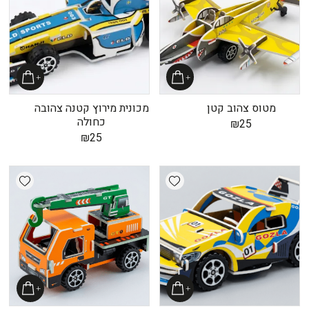
מטוס צהוב קטן
מכונית מירוץ קטנה צהובה
כחולה
₪
25
₪
25
shlist
Add wishlist