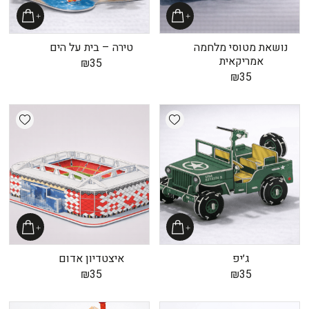
נושאת מטוסי מלחמה
טירה – בית על הים
אמריקאית
₪
35
₪
35
shlist
Add wishlist
ג׳יפ
איצטדיון אדום
₪
35
₪
35