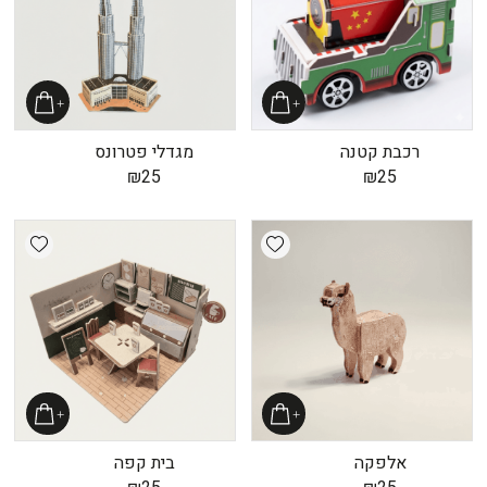
רכבת קטנה
מגדלי פטרונס
₪
25
₪
25
shlist
Add wishlist
אלפקה
בית קפה