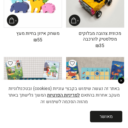
מכונית צהובה מבלוקים
משחק איזון בחיות מעץ
מפלסטיק להרכבה
₪
55
₪
35
shlist
Add wishlist
באתר זה נעשה שימוש בקבצי עוגיות (cookies) ובטכנולוגיות
מעקב אחרות בהתאם
למדיניות הפרטיות
המשך גלישתך באתר
מהווה הסכמה לשימוש זה
מאושר
משחק להתאמת כמות
משחק להתאמת מיקומים
וסוגי דינוזאורים שונים
וסוגי חיות שונים