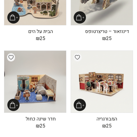
דינוזאור – טריצרטופס
הבית על הים
₪
25
₪
25
shlist
Add wishlist
המבורגריה
חדר שינה כחול
₪
25
₪
25