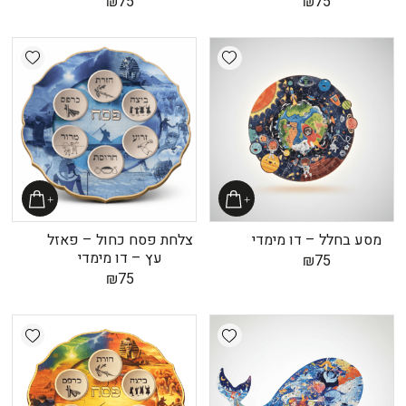
₪
75
₪
75
shlist
Add wishlist
מסע בחלל – דו מימדי
צלחת פסח כחול – פאזל
עץ – דו מימדי
₪
75
₪
75
shlist
Add wishlist