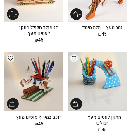
נמר מעץ – תלת מימד
חג מולד הכולל מתקן
לעטים מעץ
₪
45
₪
45
shlist
Add wishlist
מתקן לעטים מעץ –
רוכב במירוץ סוסים מעץ
הגולש
₪
45
₪
45