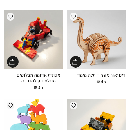
shlist
Add wishlist
דינוזאור מעץ – תלת מימד
מכונית אדומה מבלוקים
מפלסטיק להרכבה
₪
45
₪
35
shlist
Add wishlist