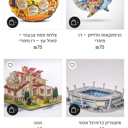
הרפתקאות הלוייתן – דו
צלחת פסח צבעוני –
מימדי
פאזל עץ – דו מימדי
₪
75
₪
75
shlist
Add wishlist
איצטדיון כדוררגל אפור
חווה