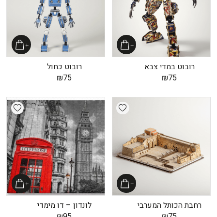
רובוט במדי צבא
רובוט כחול
₪
75
₪
75
shlist
Add wishlist
רחבת הכותל המערבי
לונדון – דו מימדי
₪
95
₪
75