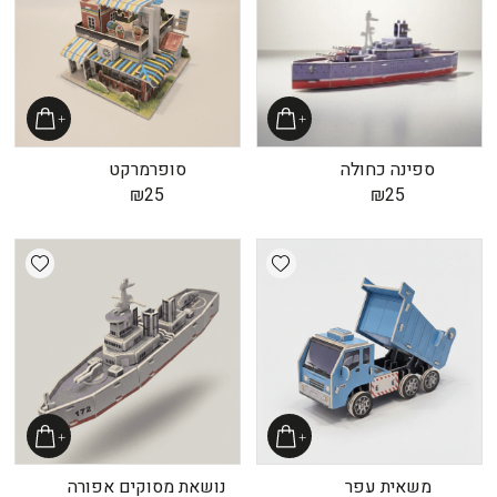
ספינה כחולה
סופרמרקט
₪
25
₪
25
shlist
Add wishlist
משאית עפר
נושאת מסוקים אפורה