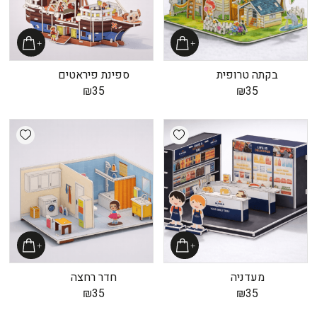
בקתה טרופית
ספינת פיראטים
₪
35
₪
35
shlist
Add wishlist
מעדניה
חדר רחצה
₪
35
₪
35