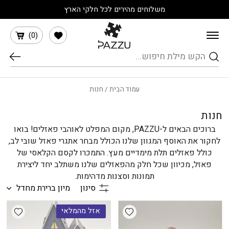
בחזרה למעלה
Skip to Content
משלוחים מהירים לכל חלקי הארץ
הרשימה שלי
)
0
(
חיפוש
עמוד הבית
/ חנות
חנות
ברוכים הבאים ל-PAZZU, מקום המפלט לאוהבי פאזלים! בואו
לחקור את האוסף המגוון שלנו הכולל מבחר אתגרי פאזל שובי לב,
כולל פאזלים תלת מימדיים מעץ. התמכרו לקסם הקלאסי של
פאזל, מכיוון שכל חלק מהפאזלים שלנו משתלב יחד ליצירת
תמונות וסצנות מדהימות.
סינון
מיון ברירת מחדל
shlist
Add wishlist
אזל מהמלאי