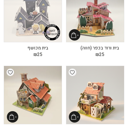
בית ורוד בכפר (חווה)
בית מכושף
₪
25
₪
25
shlist
Add wishlist