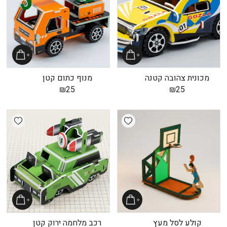
מכונית צהובה קטנה
מנוף כתום קטן
₪
25
₪
25
shlist
Add wishlist
קולע לסל מעץ
רכב מלחמה ירוק קטן