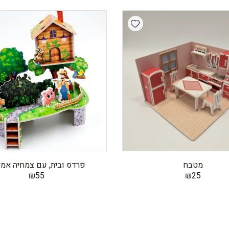
Add wishlist
מטבח
פרדס ובית, עם צמחיה אמי
₪
55
₪
25