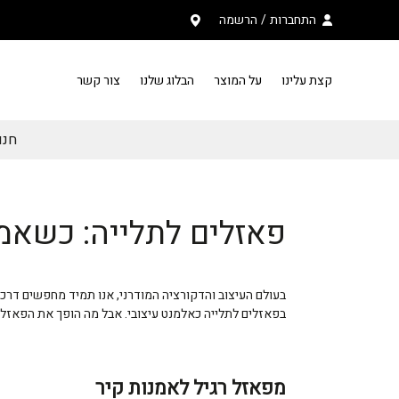
בחזרה למעלה
Skip to Content
התחברות
/
הרשמה
קצת עלינו
על המוצר
הבלוג שלנו
צור קשר
חנות PAZZU פ
פאזלים לתלייה: כשאמ
בעולם העיצוב והדקורציה המודרני, אנו תמיד מחפשים דרכ
בפאזלים לתלייה כאלמנט עיצובי. אבל מה הופך את הפאזלים
מפאזל רגיל לאמנות קיר