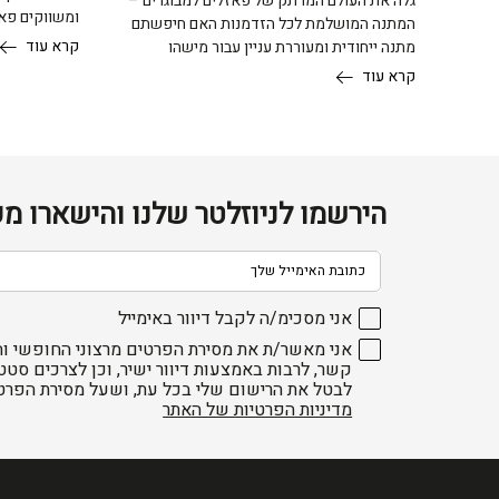
גלה את העולם המרתק של פאזלים למבוגרים –
ומשווקים פא
המתנה המושלמת לכל הזדמנות האם חיפשתם
קרא עוד
מתנה ייחודית ומעוררת עניין עבור מישהו
קרא עוד
הירשמו לניוזלטר שלנו והישארו מע
דוא׳׳ל
אני מסכימ/ה לקבל דיוור באימייל
אני מאשר/ת את מסירת הפרטים מרצוני החופשי וה
קשר, לרבות באמצעות דיוור ישיר, וכן לצרכים סטט
לבטל את הרישום שלי בכל עת, ושעל מסירת הפרט
מדיניות הפרטיות של האתר