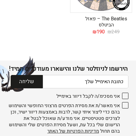
The Beatles – פאזל
הביטלס
המחיר
המחיר
₪
190
₪
249
המקורי
הנוכחי
היה:
הוא:
₪190.
₪249.
הירשמו לניוזלטר שלנו והישארו מעודכנים תמיד!
דוא׳׳ל
שליחה
אני מסכימ/ה לקבל דיוור באימייל
אני מאשר/ת את מסירת הפרטים מרצוני החופשי והשימוש
בהם כדי ליצור איתי קשר, לרבות באמצעות דיוור ישיר, וכן
לצרכים סטטיסטיים. אני מודע/ת שאוכל לבטל את
הרישום שלי בכל עת, ושעל מסירת הפרטים שלי והשימוש
בהם תחול
מדיניות הפרטיות של האתר