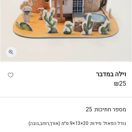
כמות וילה במדבר
shlist
וילה במדבר
₪
25
מספר חתיכות:
25
גודל הפאזל:
מידות: 20×13×9 ס״מ (אורך,רוחב,גובה)