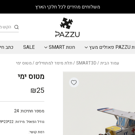
כמות מטוס ימי
משלוחים מהירים לכל חלקי הארץ
חיפוש
אזלים מעץ
חנות SMART
SALE
כתב חי
עמוד הבית
/
SMART3D
/
תלת מימד למתחילים
/ מטוס ימי
מטוס ימי
Add wishlist
₪
25
מספר חתיכות:
24
גודל הפאזל:
מידות: 22*23*9 ס״מ (אורך,רוחב,גובה)
רמת קושי: