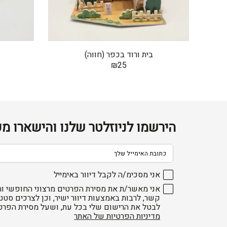
בית ורוד בכפר (חווה)
₪
25
הירשמו לניוזלטר שלנו והישארו מע
דוא׳׳ל
אני מסכימ/ה לקבל דיוור באימייל
אני מאשר/ת את מסירת הפרטים מרצוני החופשי וה
קשר, לרבות באמצעות דיוור ישיר, וכן לצרכים סטט
לבטל את הרישום שלי בכל עת, ושעל מסירת הפרט
מדיניות הפרטיות של האתר