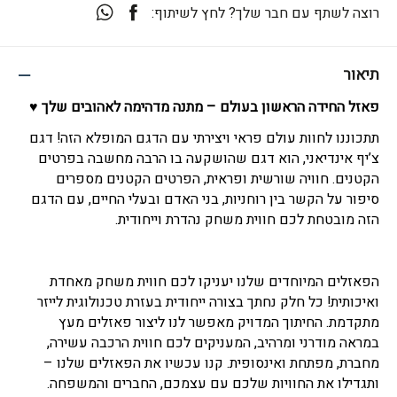
רוצה לשתף עם חבר שלך? לחץ לשיתוף:
תיאור
פאזל החידה הראשון בעולם – מתנה מדהימה לאהובים שלך ♥
תתכוננו לחוות עולם פראי ויצירתי עם הדגם המופלא הזה! דגם
צ’יף אינדיאני, הוא דגם שהושקעה בו הרבה מחשבה בפרטים
הקטנים. חוויה שורשית ופראית, הפרטים הקטנים מספרים
סיפור על הקשר בין רוחניות, בני האדם ובעלי החיים, עם הדגם
הזה מובטחת לכם חווית משחק נהדרת וייחודית.
הפאזלים המיוחדים שלנו יעניקו לכם חווית משחק מאחדת
ואיכותית! כל חלק נחתך בצורה ייחודית בעזרת טכנולוגית לייזר
מתקדמת. החיתוך המדויק מאפשר לנו ליצור פאזלים מעץ
במראה מודרני ומרהיב, המעניקים לכם חווית הרכבה עשירה,
מחברת, מפתחת ואינסופית. קנו עכשיו את הפאזלים שלנו –
ותגדילו את החוויות שלכם עם עצמכם, החברים והמשפחה.