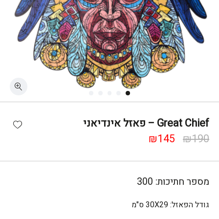
כמות Great Chief - פאזל אינדיאני
shlist
Great Chief – פאזל אינדיאני
המחיר
המחיר
₪
145
₪
190
המקורי
הנוכחי
היה:
הוא:
₪145.
₪190.
מספר חתיכות:
300
גודל הפאזל:
30X29 ס"מ