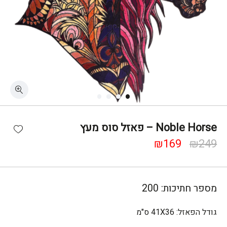
shlist
Noble Horse – פאזל סוס מעץ
המחיר
המחיר
₪
169
₪
249
המקורי
הנוכחי
היה:
הוא:
₪169.
₪249.
מספר חתיכות:
200
גודל הפאזל:
41X36 ס"מ