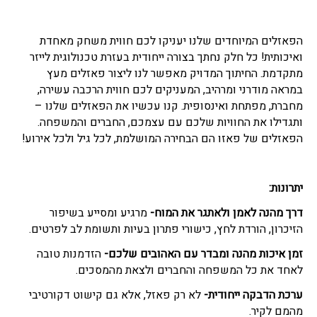
הפאזלים המיוחדים שלנו יעניקו לכם חווית משחק מאחדת
ואיכותית! כל חלק נחתך בצורה ייחודית בעזרת טכנולוגית לייזר
מתקדמת. החיתוך המדויק מאפשר לנו ליצור פאזלים מעץ
במראה מודרני ומרהיב, המעניקים לכם חווית הרכבה עשירה,
מחברת, מפתחת ואינסופית. קנו עכשיו את הפאזלים שלנו –
ותגדילו את החוויות שלכם עם עצמכם, החברים והמשפחה.
הפאזלים של פאזו הם הבחירה המושלמת, לכל גיל ולכל אירוע!
יתרונות:
דרך מהנה לאמן ולאתגר את המוח-
מרגיע ומסייע בשיפור
הזיכרון, הורדת לחץ, כישורי פתרון בעיות ותשומת לב לפרטים.
זמן איכות מהנה ומבדר עם האהובים שלכם-
הזדמנות טובה
לאחד את כל המשפחה והחברים ולצאת מהמסכים.
ערכת הדבקה ייחודית-
לא רק פאזל, אלא גם קישוט דקורטיבי
מהמם לקיר.