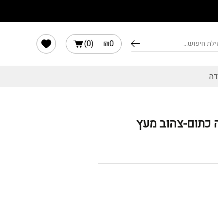
הוב מעץ
הרשימה שלי
)
0
(
₪
0
דה
 כתום-צהוב מעץ