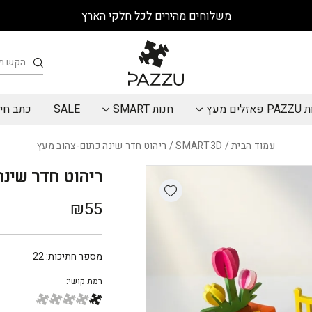
כמות ריהוט חדר שינה כתום-צ
משלוחים מהירים לכל חלקי הארץ
חיפוש
אזלים מעץ
חנות SMART
SALE
כתב חי
עמוד הבית
/
SMART3D
/ ריהוט חדר שינה כתום-צהוב מעץ
ריהוט חדר שינה
Add wishlist
₪
55
מספר חתיכות:
22
רמת קושי: