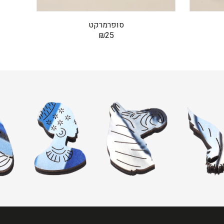
סופרמרקט
₪
25